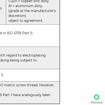
CuZn = copper-zinc alloy.
Al = aluminium alloy.
's
(grade at the manufacturer's
discretion)
ubject to agreement.
 in ISO 4759 Part 1)
with regard to electroplating
plating being subject to
 5.
 ISO metric screw thread. However,
59 Part 1 have analogously been
WhatsApp