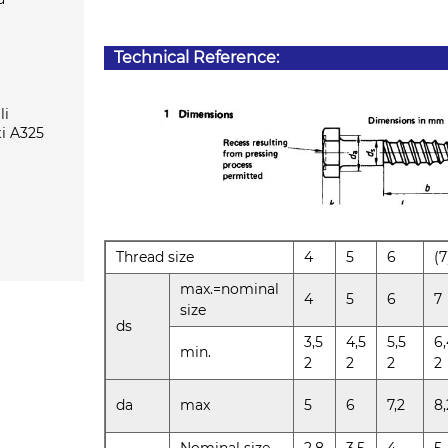
Technical Reference:
li
ti A325
Thread size
4
5
6
(7
max.=nominal
4
5
6
7
size
ds
3,5
4,5
5,5
6,
min.
2
2
2
2
da
max
5
6
7,2
8,