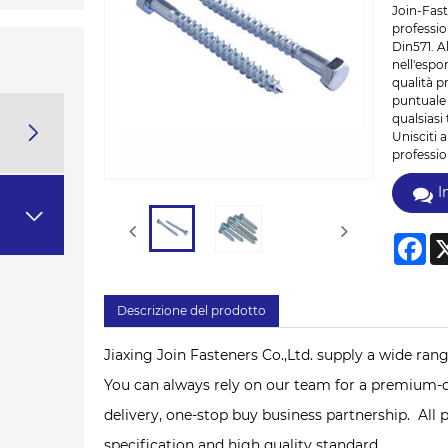
Join-Fas
profession
Din571. A
nell'espor
qualità 
puntuale 
qualsiasi

Unisciti a
professio
I

Fa
Descrizione del prodotto
Jiaxing Join Fasteners Co.,Ltd. supply a wide r
You can always rely on our team for a premium-qu
delivery, one-stop buy business partnership. All
specification and high quality standard.