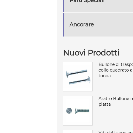
Parti Speciali
Ancorare
Nuovi Prodotti
Bullone di trasp
collo quadrato a
tonda
Aratro Bullone n
piatta
Viti del tappo es