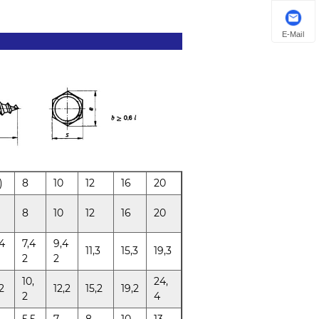
E-Mail
)
8
10
12
16
20
8
10
12
16
20
4
7,4
9,4
11,3
15,3
19,3
2
2
10,
24,
2
12,2
15,2
19,2
2
4