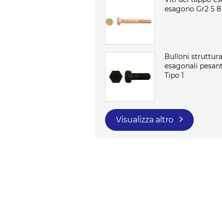
esagono Gr2 5 8
Bulloni struttura
esagonali pesan
Tipo 1
Visualizza altro