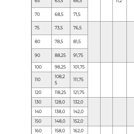
65
63,5
66,5
11,2
70
68,5
71,5
75
73,5
76,5
80
78,5
81,5
90
88,25
91,75
100
98,25
101,75
108,2
110
111,75
5
120
118,25
121,75
130
128,0
132,0
140
138,0
142,0
150
148,0
152,0
160
158,0
162,0