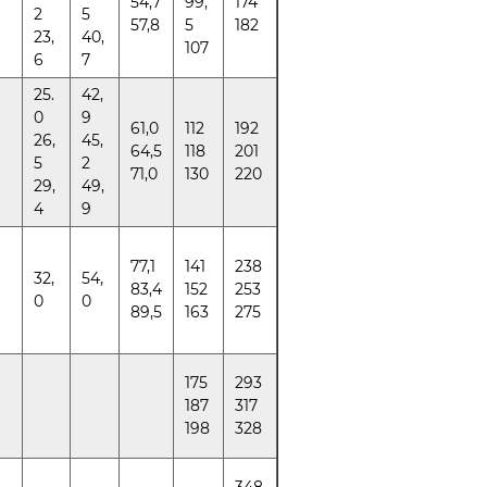
54,7
99,
174
2
5
57,8
5
182
23,
40,
107
6
7
25.
42,
0
9
61,0
112
192
26,
45,
64,5
118
201
5
2
71,0
130
220
29,
49,
4
9
77,1
141
238
32,
54,
83,4
152
253
0
0
89,5
163
275
175
293
187
317
198
328