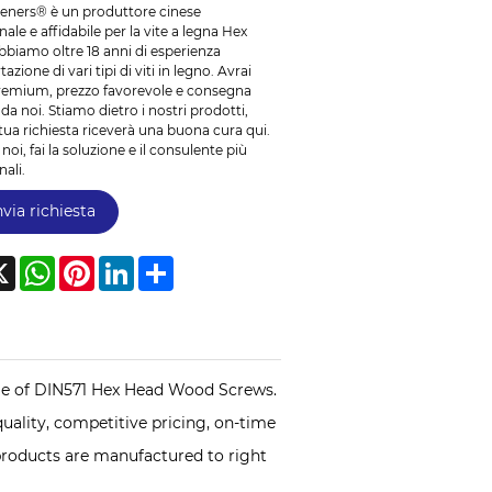
teners® è un produttore cinese
ale e affidabile per la vite a legna Hex
bbiamo oltre 18 anni di esperienza
tazione di vari tipi di viti in legno. Avrai
premium, prezzo favorevole e consegna
da noi. Stiamo dietro i nostri prodotti,
 tua richiesta riceverà una buona cura qui.
 noi, fai la soluzione e il consulente più
nali.
nvia richiesta
cebook
X
WhatsApp
Pinterest
LinkedIn
Share
ange of DIN571 Hex Head Wood Screws.
ality, competitive pricing, on-time
 products are manufactured to right