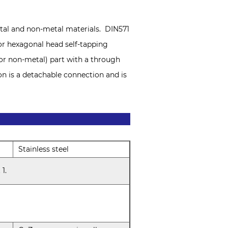
tal and non-metal materials. ‌ DIN571
r hexagonal head self-tapping
(or non-metal) part with a through
n is a detachable connection and is
Stainless steel
1.