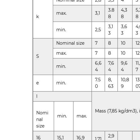
Nominal size
2,8
3,5
4
5
3.8
4,3
5,
max.
3,1
k
8
8
8
3,1
3,6
4,
min.
2,5
3
3
3
Nominal size
7
8
10
12
max.
7
8
10
12
S
6,6
7,6
9,6
11
min.
4
4
4
7
7.5
8,
10,8
13
e
min.
0
63
9
0
l
Mass (7,85 kg/dm3), 
Nomi
min.
max.
nal
size
2,9
16
15,1
16,9
1,71