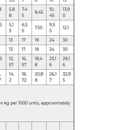
5,5
7
8
10
13
3
5,8
7.4
10,
13,9
8,45
8
5
45
0
6
5,1
6,5
9,5
7.55
12,1
3
5
5
13
17
19
24
30
13
17
19
24
30
,5
12,
16,
18,4
23,1
29,1
57
57
8
6
6
,
14,
18,
20,8
26,1
32,9
7
2
72
8
7
5
in kg per 1000 units, approximately