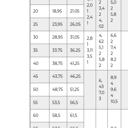
2
5,0
2,0
3,4
2
20
18,95
21.05
1
2
5,8
2,4
4,
2
1
25
23,95
26,05
02
4,
6,6
30
28,95
31,05
2,8
62
2
1
5,1
7,4
35
33.75
36.25
3,11
2
2
3,5
5,8
8.2
1
40
38,75
41,25
2
2
45
43,75
46,25
8,9
6,
4
43
50
48,75
51,25
9,6
7,0
4
3
10,5
55
53,5
56,5
60
58,5
61,5