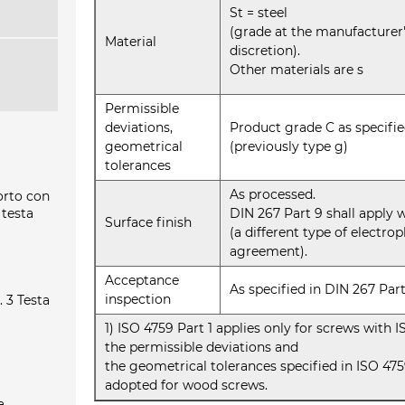
St = steel
(grade at the manufacturer
Material
discretion).
Other materials are s
Permissible
deviations,
Product grade C as specified
geometrical
(previously type g)
tolerances
As processed.
orto con
 testa
DIN 267 Part 9 shall apply 
Surface finish
(a different type of electro
agreement).
Acceptance
As specified in DIN 267 Part
inspection
. 3 Testa
1) ISO 4759 Part 1 applies only for screws with
the permissible deviations and
the geometrical tolerances specified in ISO 47
adopted for wood screws.
a