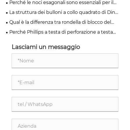
Perché le noci esagonali sono essenziali per il
fissaggio forte e affidabile?
La struttura dei bulloni a collo quadrato di Din
608 Flat Countersunk influisce sul gruppo
Qual è la differenza tra rondella di blocco del
automatizzato?
colletto e rondelle ordinarie?
Perché Phillips a testa di perforazione a testa
piatta con le ali adotta un design piatto della
testa?
Lasciami un messaggio