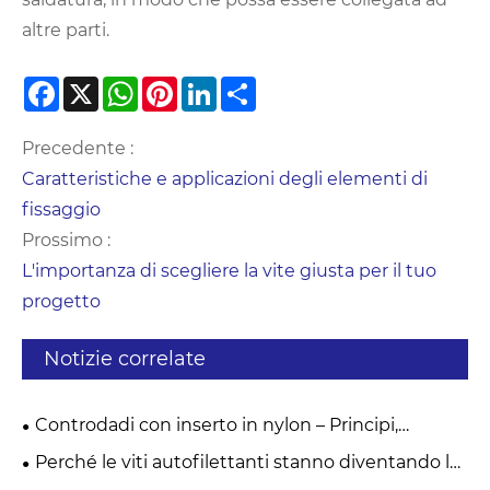
altre parti.
Facebook
X
WhatsApp
Pinterest
LinkedIn
Share
Precedente :
Caratteristiche e applicazioni degli elementi di
fissaggio
Prossimo :
L'importanza di scegliere la vite giusta per il tuo
progetto
Notizie correlate
Controdadi con inserto in nylon – Principi,
vantaggi e guida pratica all'applicazione
Perché le viti autofilettanti stanno diventando lo
standard di riferimento per i fissaggi antivibranti