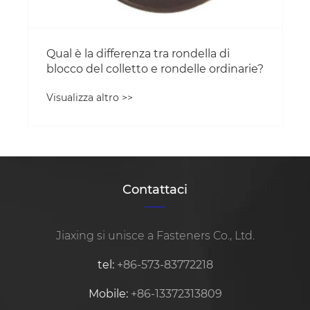
Qual è la differenza tra rondella di
blocco del colletto e rondelle ordinarie?
Visualizza altro >>
Contattaci
Jiaxing si unisce a Fasteners Co., Ltd.
tel:
+86-573-83772218
Mobile:
+86-13372313809